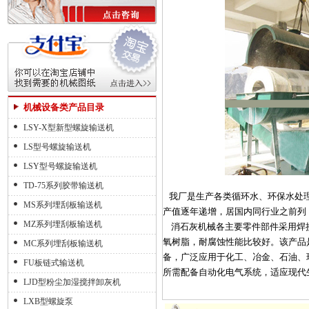
机械设备类产品目录
LSY-X型新型螺旋输送机
LS型号螺旋输送机
LSY型号螺旋输送机
TD-75系列胶带输送机
我厂是生产各类循环水、环保水处理
MS系列埋刮板输送机
产值逐年递增，居国内同行业之前列
MZ系列埋刮板输送机
消石灰机械各主要零件部件采用焊接
氧树脂，耐腐蚀性能比较好。该产品是
MC系列埋刮板输送机
备，广泛应用于化工、冶金、石油、
FU板链式输送机
所需配备自动化电气系统，适应现代
LJD型粉尘加湿搅拌卸灰机
LXB型螺旋泵