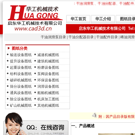
本处提供：干油润滑泵、干油分配器、干油配件、
华工首页
华工介绍
图纸目
启东华工机械技术有限公司 Tel:0513-
干油润滑泵目录
|
干油分配器目录
|
干油配件目录
|
稀油润滑
图纸分类
输送设备图纸
减速机械图纸
提升设备图纸
建筑机械图纸
起重设备图纸
粉磨设备图纸
给料设备图纸
泵阀设备图纸
破碎机械图纸
环保设备图纸
筛分设备图纸
润滑设备图纸
通风设备图纸
船舶机械图纸
除尘设备图纸
机床加工图纸
矿山机械图纸
其他机械图纸
附：因产品目录版有限
一、产品概述