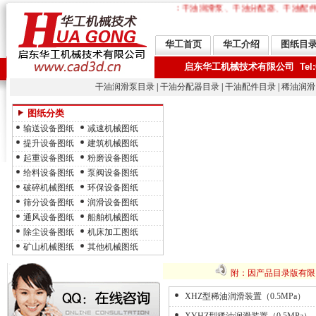
本处提供：干油润滑泵、干油分配器、干油
华工首页
华工介绍
图纸目
启东华工机械技术有限公司 Tel:0513-
干油润滑泵目录
|
干油分配器目录
|
干油配件目录
|
稀油润滑
图纸分类
输送设备图纸
减速机械图纸
提升设备图纸
建筑机械图纸
起重设备图纸
粉磨设备图纸
给料设备图纸
泵阀设备图纸
破碎机械图纸
环保设备图纸
筛分设备图纸
润滑设备图纸
通风设备图纸
船舶机械图纸
除尘设备图纸
机床加工图纸
矿山机械图纸
其他机械图纸
附：因产品目录版有限
XHZ型稀油润滑装置（0.5MPa）